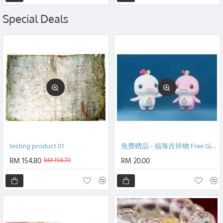
Special Deals
testing product 01
免费赠品 - 福海吉祥物 Free Gifts - MyFengShui Mascot
RM 154.80
RM 158.70
RM 20.00