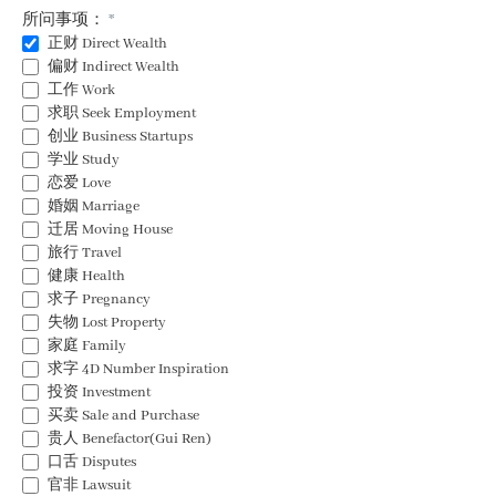
所问事项：
正财 Direct Wealth
偏财 Indirect Wealth
工作 Work
求职 Seek Employment
创业 Business Startups
学业 Study
恋爱 Love
婚姻 Marriage
迁居 Moving House
旅行 Travel
健康 Health
求子 Pregnancy
失物 Lost Property
家庭 Family
求字 4D Number Inspiration
投资 Investment
买卖 Sale and Purchase
贵人 Benefactor(Gui Ren)
口舌 Disputes
官非 Lawsuit