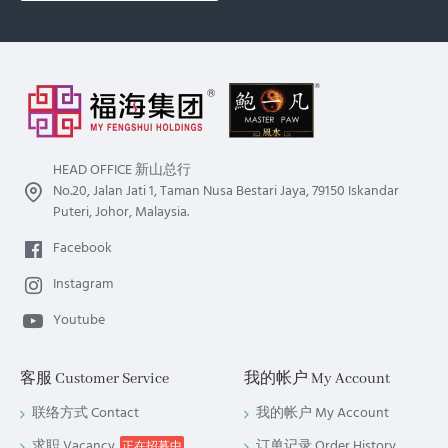
HEAD OFFICE 新山总行
No.20, Jalan Jati 1, Taman Nusa Bestari Jaya, 79150 Iskandar
Puteri, Johor, Malaysia.
Facebook
Instagram
Youtube
客服 Customer Service
我的帐户 My Account
联络方式 Contact
我的帐户 My Account
求职 Vacancy
订单记录 Order History
正在招募中