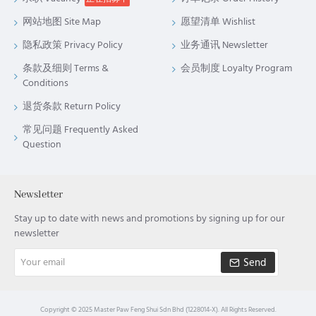
网站地图 Site Map
愿望清单 Wishlist
隐私政策 Privacy Policy
业务通讯 Newsletter
条款及细则 Terms &
会员制度 Loyalty Program
Conditions
退货条款 Return Policy
常见问题 Frequently Asked
Question
Newsletter
Stay up to date with news and promotions by signing up for our
newsletter
Your
Send
email
Copyright © 2025 Master Paw Feng Shui Sdn Bhd (1228014-X). All Rights Reserved.