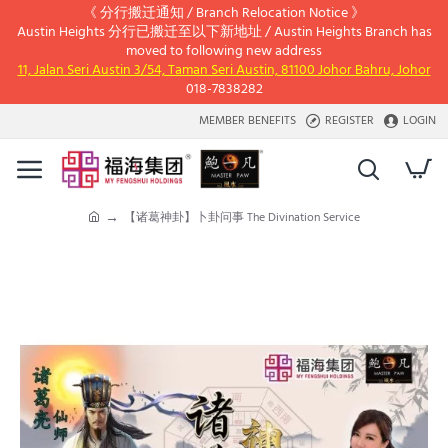
《 分行搬迁通知 / Branch Relocation Notice 》
Austin Heights 分行已搬迁至以下新地址 / Austin Heights Branch has
moved to following new address
11, Jalan Seri Austin 3/54, Taman Seri Austin, 81100 Johor Bahru, Johor
018-7838282
MEMBER BENEFITS
REGISTER
LOGIN
【诸葛神卦】卜卦问事 The Divination Service
h
o
m
e