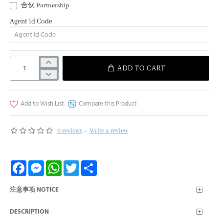
合伙 Partnership
Agent Id Code
ADD TO CART
Add to Wish List
Compare this Product
0 reviews
-
Write a review
F
M
W
T
S
a
e
h
w
h
c
s
a
i
a
e
s
t
t
r
注意事项 NOTICE
b
e
s
t
e
o
n
A
e
o
g
p
r
DESCRIPTION