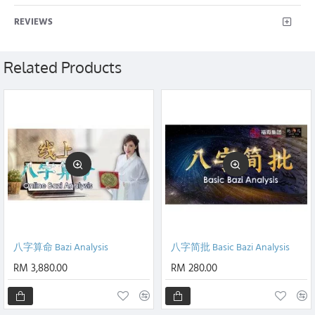
k
e
p
r
REVIEWS
Related Products
八字算命 Bazi Analysis
八字简批 Basic Bazi Analysis
RM 3,880.00
RM 280.00