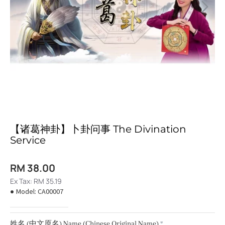
【诸葛神卦】卜卦问事 The Divination
Service
RM 38.00
Ex Tax: RM 35.19
Model:
CA00007
姓名 (中文原名) Name (Chinese Original Name)