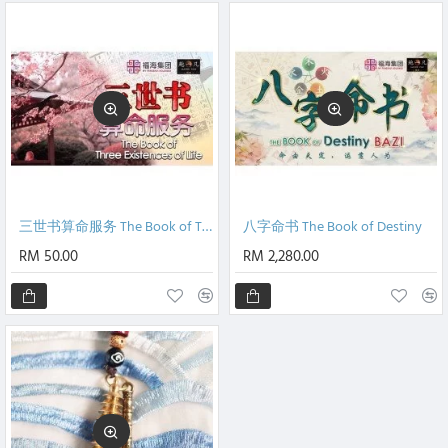
三世书算命服务 The Book of Three Existences of Life
八字命书 The Book of Destiny
RM 50.00
RM 2,280.00